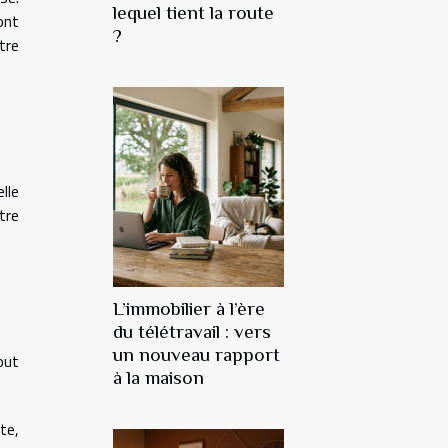
lequel tient la route
ont
?
tre
lle
tre
L’immobilier à l’ère
du télétravail : vers
un nouveau rapport
out
à la maison
te,