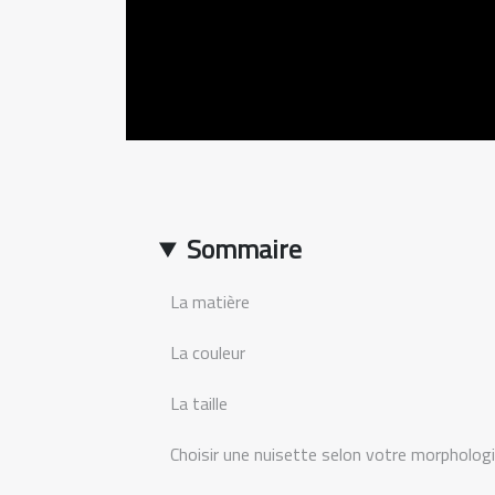
Sommaire
La matière
La couleur
La taille
Choisir une nuisette selon votre morpholog