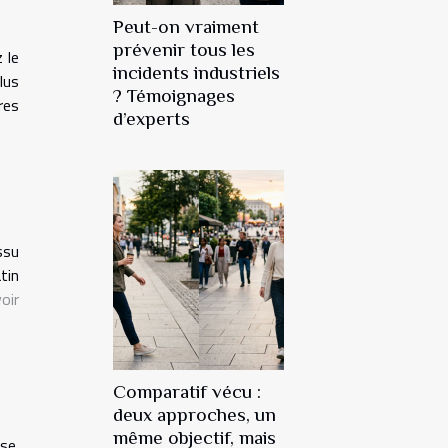
Peut-on vraiment
prévenir tous les
 le
incidents industriels
lus
? Témoignages
res
d’experts
ssu
tin
oir
Comparatif vécu :
deux approches, un
même objectif, mais
se.