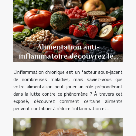
Alimentation anti-
inflammatoire découvrez les
aliments clés et leurs bienfaits
L'inflammation chronique est un facteur sous-jacent
pour la santé
de nombreuses maladies, mais saviez-vous que
votre alimentation peut jouer un rôle prépondérant
dans la lutte contre ce phénomène ? À travers cet
exposé, découvrez comment certains aliments
peuvent contribuer à réduire l'inflammation et...