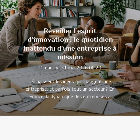
Réveiller l’esprit
d’innovation : le quotidien
inattendu d’une entreprise à
mission
Dimanche 31 mai 2026 00:20
Où naissent les idées qui changent une
entreprise, et parfois tout un secteur ? En
France, la dynamique des entreprises à
mission s’installe dans le paysage
économique, portée par une attente de
transparence, de cohérence et d’impact
mesurable, et par des salariés qui veulent
comprendre le sens de leur travail autant que