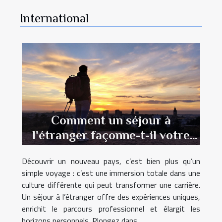
ses résultats. Dans ce contexte, l’innovation
ne se limite plus à un service R&D, elle
International
s’invite dans les ateliers, les réunions, les
relations clients, et jusque dans la façon de
documenter ses engagements. Quand
l’innovation devient une habitude collective
La scène est moins spectaculaire qu’un
« grand lancement », et pourtant tout se
joue là, dans le quotidien. Une entreprise à
mission ne peut pas se contenter d’afficher
Comment un séjour à
des intentions, elle doit prouver, ajuster,...
l'étranger façonne-t-il votre
avenir professionnel ?
Découvrir un nouveau pays, c’est bien plus qu’un
simple voyage : c’est une immersion totale dans une
culture différente qui peut transformer une carrière.
Un séjour à l’étranger offre des expériences uniques,
enrichit le parcours professionnel et élargit les
horizons personnels. Plongez dans...