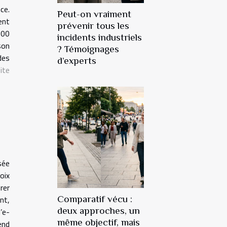
ce.
Peut-on vraiment
ent
prévenir tous les
500
incidents industriels
son
? Témoignages
des
d’experts
ite
sée
oix
rer
nt,
Comparatif vécu :
deux approches, un
’e-
même objectif, mais
end