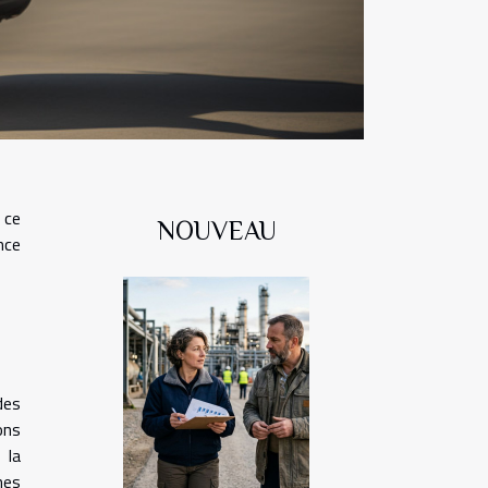
 ce
NOUVEAU
nce
des
ons
 la
nes