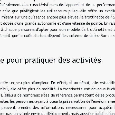
énéralement des caractéristiques de l’appareil et de sa performan
elle que privilégient les utilisateurs puisqu’elle offre un excell
ui misent sur une puissance encore plus élevée, la trottinette de 1
t dotée d’une grande autonomie et d’une vitesse de pointe. En rai
ient à chaque personne d’opter pour son modèle de trottinette et 
’esprit que le coût d’achat dépend des critères de choix. Sur
ce s
ue pour pratiquer des activités
ndre un peu plus d’ampleur. En effet, si au début, elle est utili
’hui, elle offre plus de mobilité. La trottinette est devenue le ch
. D’ailleurs de nombreux sites de référence permettent de se procu
toutes les personnes ayant à cœur la préservation de l’environneme
l peuvent prendre des informations nécessaires pour acquérir l
donc pas un simple engin de déplacement, mais aussi un idéal qui pr