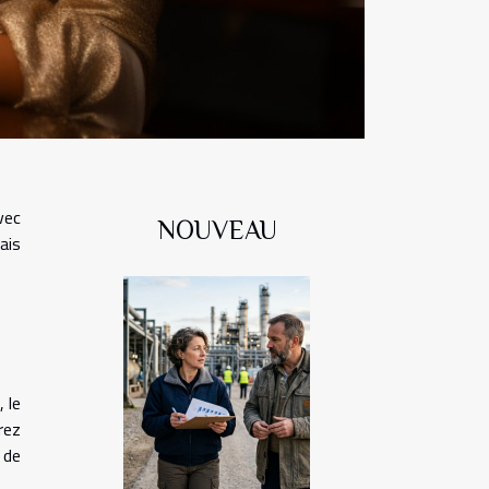
vec
NOUVEAU
ais
 le
rez
 de