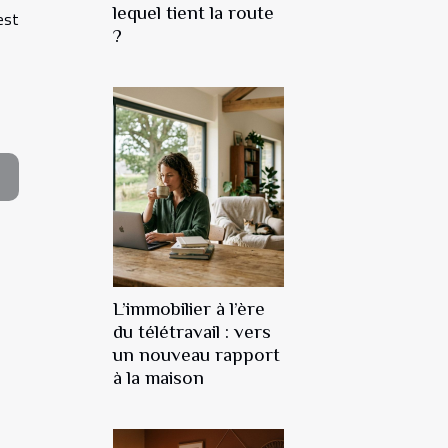
lequel tient la route
est
?
L’immobilier à l’ère
du télétravail : vers
un nouveau rapport
à la maison