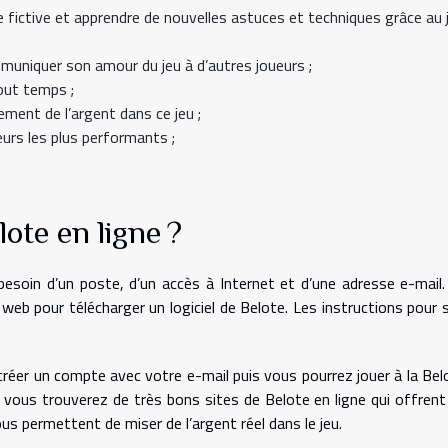
e fictive et apprendre de nouvelles astuces et techniques grâce au 
mmuniquer son amour du jeu à d’autres joueurs ;
tout temps ;
ement de l’argent dans ce jeu ;
eurs les plus performants ;
ote en ligne ?
besoin d’un poste, d’un accès à Internet et d’une adresse e-mail.
 web pour télécharger un logiciel de Belote. Les instructions pour 
 créer un compte avec votre e-mail puis vous pourrez jouer à la Bel
 vous trouverez de très bons sites de Belote en ligne qui offrent
us permettent de miser de l’argent réel dans le jeu.