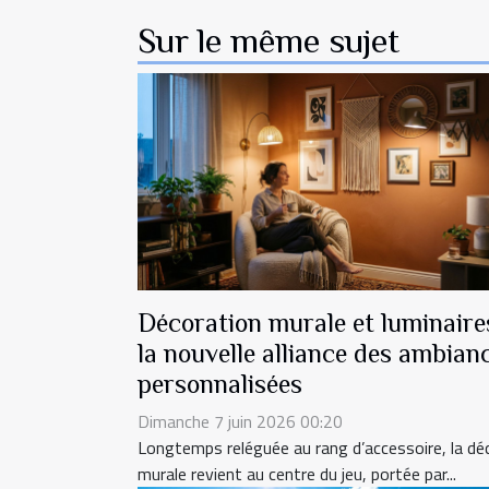
Sur le même sujet
Décoration murale et luminaires
la nouvelle alliance des ambian
personnalisées
Dimanche 7 juin 2026 00:20
Longtemps reléguée au rang d’accessoire, la dé
murale revient au centre du jeu, portée par...